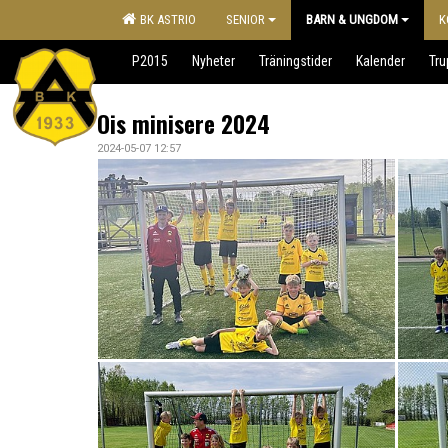
BK ASTRIO
SENIOR
BARN & UNGDOM
K
P2015
Nyheter
Träningstider
Kalender
Tr
Ois minisere 2024
2024-05-07 12:57