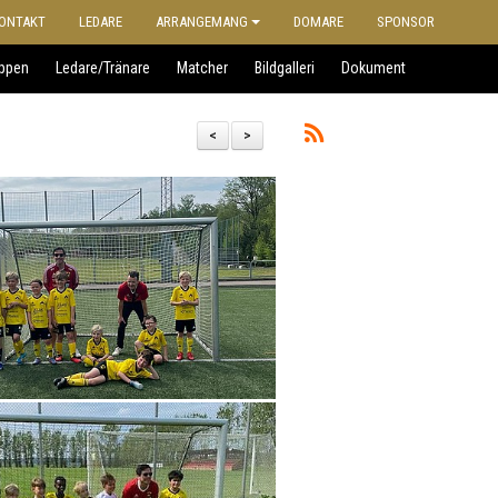
ONTAKT
LEDARE
ARRANGEMANG
DOMARE
SPONSOR
uppen
Ledare/Tränare
Matcher
Bildgalleri
Dokument
<
>