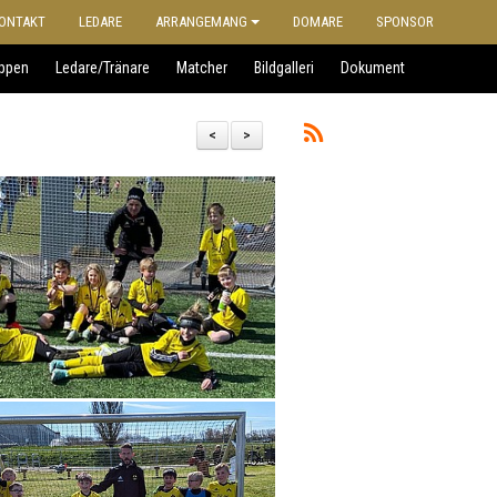
ONTAKT
LEDARE
ARRANGEMANG
DOMARE
SPONSOR
uppen
Ledare/Tränare
Matcher
Bildgalleri
Dokument
<
>