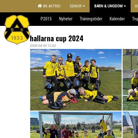
BK ASTRIO
SENIOR
BARN & UNGDOM
K
P2015
Nyheter
Träningstider
Kalender
Tr
hallarna cup 2024
2024-04-24 12:52