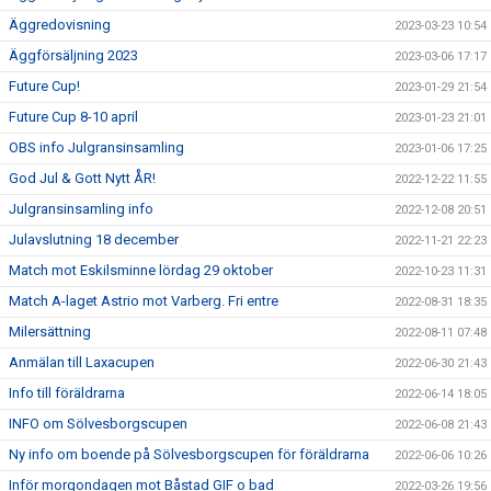
Äggredovisning
2023-03-23 10:54
Äggförsäljning 2023
2023-03-06 17:17
Future Cup!
2023-01-29 21:54
Future Cup 8-10 april
2023-01-23 21:01
OBS info Julgransinsamling
2023-01-06 17:25
God Jul & Gott Nytt ÅR!
2022-12-22 11:55
Julgransinsamling info
2022-12-08 20:51
Julavslutning 18 december
2022-11-21 22:23
Match mot Eskilsminne lördag 29 oktober
2022-10-23 11:31
Match A-laget Astrio mot Varberg. Fri entre
2022-08-31 18:35
Milersättning
2022-08-11 07:48
Anmälan till Laxacupen
2022-06-30 21:43
Info till föräldrarna
2022-06-14 18:05
INFO om Sölvesborgscupen
2022-06-08 21:43
Ny info om boende på Sölvesborgscupen för föräldrarna
2022-06-06 10:26
Inför morgondagen mot Båstad GIF o bad
2022-03-26 19:56