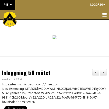
P15
LOGGA IN
P15
KALENDER
TRUPPEN
KONTAKT
MATCHER
Inloggning till mötet
<
>
PRAKTISK INFORMATION
2022-01-19 18:03
https://teams.microsoft.com/l/meetup-
join/19:meeting_MTdkZDliMDQtMWM1NS00ZjQ5LWIxOTEtOWI3OTkyODYx
MGZl@thread.v2/0?context=%7B%22Tid%22:%2288a8e312-aa49-4a9e-
9811-15b2664decfe%22,%22Oid%22:%22a7de5a9d-5f75-4f18-9d97-
b535f9dabbd6%22%7D