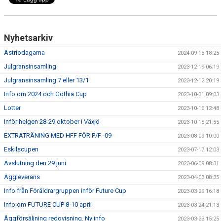
Nyhetsarkiv
Astriodagarna
2024-09-13 18:25
Julgransinsamling
2023-12-19 06:19
Julgransinsamling 7 eller 13/1
2023-12-12 20:19
Info om 2024 och Gothia Cup
2023-10-31 09:03
Lotter
2023-10-16 12:48
Inför helgen 28-29 oktober i Växjö
2023-10-15 21:55
EXTRATRÄNING MED HFF FÖR P/F -09
2023-08-09 10:00
Eskilscupen
2023-07-17 12:03
Avslutning den 29 juni
2023-06-09 08:31
Äggleverans
2023-04-03 08:35
Info från Föräldrargruppen inför Future Cup
2023-03-29 16:18
Info om FUTURE CUP 8-10 april
2023-03-24 21:13
Äggförsäljning redovisning. Ny info
2023-03-23 15:25