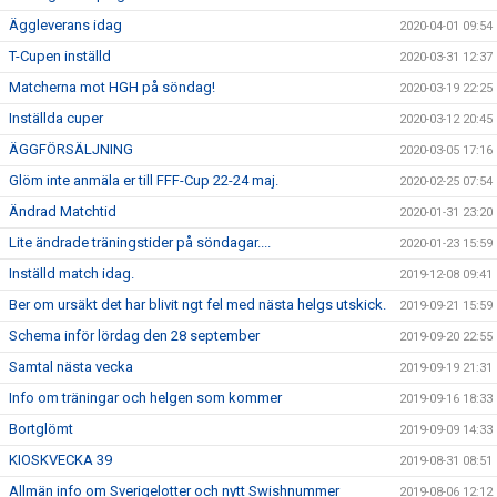
Äggleverans idag
2020-04-01 09:54
T-Cupen inställd
2020-03-31 12:37
Matcherna mot HGH på söndag!
2020-03-19 22:25
Inställda cuper
2020-03-12 20:45
ÄGGFÖRSÄLJNING
2020-03-05 17:16
Glöm inte anmäla er till FFF-Cup 22-24 maj.
2020-02-25 07:54
Ändrad Matchtid
2020-01-31 23:20
Lite ändrade träningstider på söndagar....
2020-01-23 15:59
Inställd match idag.
2019-12-08 09:41
Ber om ursäkt det har blivit ngt fel med nästa helgs utskick.
2019-09-21 15:59
Schema inför lördag den 28 september
2019-09-20 22:55
Samtal nästa vecka
2019-09-19 21:31
Info om träningar och helgen som kommer
2019-09-16 18:33
Bortglömt
2019-09-09 14:33
KIOSKVECKA 39
2019-08-31 08:51
Allmän info om Sverigelotter och nytt Swishnummer
2019-08-06 12:12