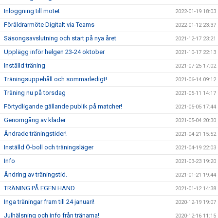
Inloggning till mötet
2022-01-19 18:03
Föräldrarmöte Digitalt via Teams
2022-01-12 23:37
Säsongsavslutning och start på nya året
2021-12-17 23:21
Upplägg inför helgen 23-24 oktober
2021-10-17 22:13
Inställd träning
2021-07-25 17:02
Träningsuppehåll och sommarledigt!
2021-06-14 09:12
Träning nu på torsdag
2021-05-11 14:17
Förtydligande gällande publik på matcher!
2021-05-05 17:44
Genomgång av kläder
2021-05-04 20:30
Ändrade träningstider!
2021-04-21 15:52
Inställd Ö-boll och träningsläger
2021-04-19 22:03
Info
2021-03-23 19:20
Ändring av träningstid.
2021-01-21 19:44
TRÄNING PÅ EGEN HAND
2021-01-12 14:38
Inga träningar fram till 24 januari!
2020-12-19 19:07
Julhälsning och info från tränarna!
2020-12-16 11:15