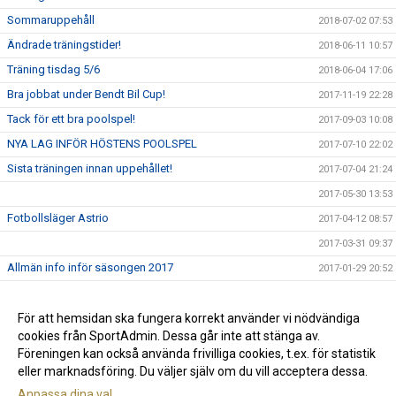
Sommaruppehåll
2018-07-02 07:53
Ändrade träningstider!
2018-06-11 10:57
Träning tisdag 5/6
2018-06-04 17:06
Bra jobbat under Bendt Bil Cup!
2017-11-19 22:28
Tack för ett bra poolspel!
2017-09-03 10:08
NYA LAG INFÖR HÖSTENS POOLSPEL
2017-07-10 22:02
Sista träningen innan uppehållet!
2017-07-04 21:24
2017-05-30 13:53
Fotbollsläger Astrio
2017-04-12 08:57
2017-03-31 09:37
Allmän info inför säsongen 2017
2017-01-29 20:52
Träningstider
2016-12-11 09:26
Avslutning för P.09
För att hemsidan ska fungera korrekt använder vi nödvändiga
2016-10-24 13:42
cookies från SportAdmin. Dessa går inte att stänga av.
Astrios P.09 - Upplägg under hösten!
2016-09-27
Föreningen kan också använda frivilliga cookies, t.ex. för statistik
eller marknadsföring. Du väljer själv om du vill acceptera dessa.
Anpassa dina val