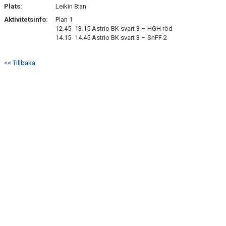
SÖNDRUMS IP
Plats:
Leikin 8:an
Aktivitetsinfo:
Plan 1
TRYGG I ASTRIO
12.45- 13.15 Astrio BK svart 3 – HGH röd
14.15- 14.45 Astrio BK svart 3 – SnFF 2
BK ASTRIO LOPPIS & CAFÉ
<< Tillbaka
ASTRIOSHOPEN