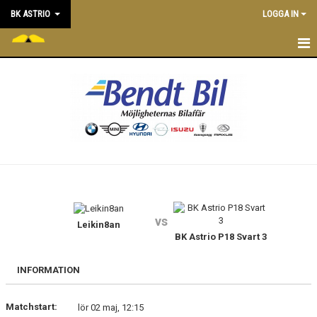
BK ASTRIO
LOGGA IN
HEM
NYHETER
VÅRA LAG
OM BOLLKLUBBEN
KALENDER
vs
Leikin8an
MATCHER
BK Astrio P18 Svart 3
BLI MEDLEM
INFORMATION
STÖTTA BK ASTRIO
Matchstart:
lör 02 maj, 12:15