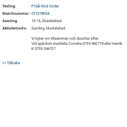
SÖNDRUMS IP
Tävling:
P10år Röd Söder
TRYGG I ASTRIO
Matchnummer:
071378054
Samling:
13:15, Skedalahed
BK ASTRIO LOPPIS & CAFÉ
Aktivitetsinfo:
Samling Skedalahed.
ASTRIOSHOPEN
Vi byter om tillsamman och duschar efter.
Vid sjukdom meddela Cornelia 0739-982719 eller Henrik
K 0733-546727
<< Tillbaka