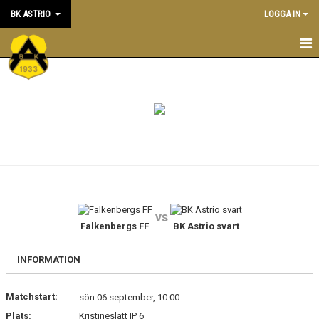
BK ASTRIO
LOGGA IN
HEM
NYHETER
VÅRA LAG
OM BOLLKLUBBEN
KALENDER
vs
Falkenbergs FF
BK Astrio svart
MATCHER
BLI MEDLEM
INFORMATION
STÖTTA BK ASTRIO
Matchstart:
sön 06 september, 10:00
Plats:
Kristineslätt IP 6