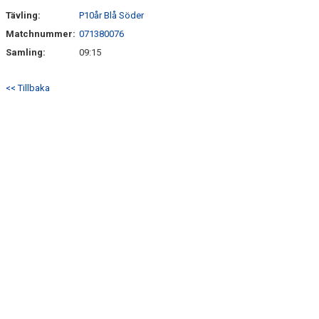
SÖNDRUMS IP
Tävling:
P10år Blå Söder
TRYGG I ASTRIO
Matchnummer:
071380076
Samling:
09:15
BK ASTRIO LOPPIS & CAFÉ
<< Tillbaka
ASTRIOSHOPEN