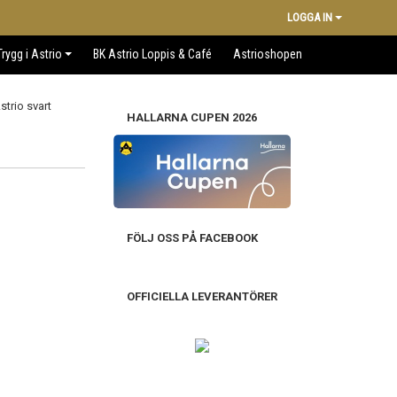
LOGGA IN
Trygg i Astrio
BK Astrio Loppis & Café
Astrioshopen
HALLARNA CUPEN 2026
FÖLJ OSS PÅ FACEBOOK
OFFICIELLA LEVERANTÖRER