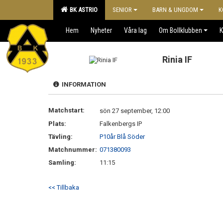
BK ASTRIO
SENIOR
BARN & UNGDOM
K
Hem
Nyheter
Våra lag
Om Bollklubben
K
Rinia IF
INFORMATION
Matchstart:
sön 27 september, 12:00
Plats:
Falkenbergs IP
Tävling:
P10år Blå Söder
Matchnummer:
071380093
Samling:
11:15
<< Tillbaka