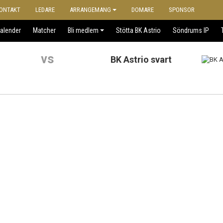
ONTAKT
LEDARE
ARRANGEMANG
DOMARE
SPONSOR
alender
Matcher
Bli medlem
Stötta BK Astrio
Söndrums IP
vs
BK Astrio svart