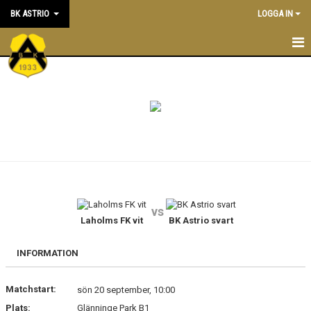
BK ASTRIO
LOGGA IN
HEM
NYHETER
VÅRA LAG
OM BOLLKLUBBEN
KALENDER
vs
Laholms FK vit
BK Astrio svart
MATCHER
BLI MEDLEM
INFORMATION
STÖTTA BK ASTRIO
Matchstart:
sön 20 september, 10:00
Plats:
Glänninge Park B1