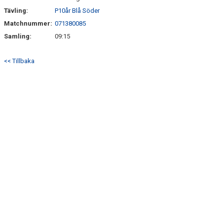
SÖNDRUMS IP
Tävling:
P10år Blå Söder
TRYGG I ASTRIO
Matchnummer:
071380085
Samling:
09:15
BK ASTRIO LOPPIS & CAFÉ
<< Tillbaka
ASTRIOSHOPEN