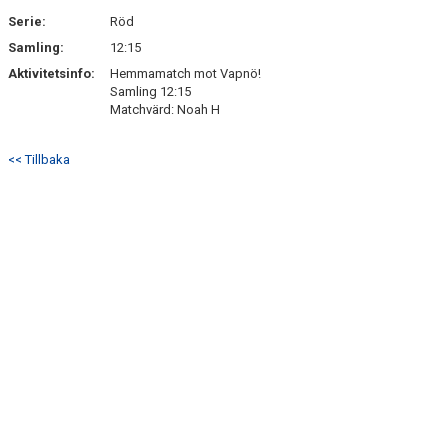
SÖNDRUMS IP
Serie:
Röd
TRYGG I ASTRIO
Samling:
12:15
Aktivitetsinfo:
Hemmamatch mot Vapnö!
BK ASTRIO LOPPIS & CAFÉ
Samling 12:15
Matchvärd: Noah H
ASTRIOSHOPEN
<< Tillbaka