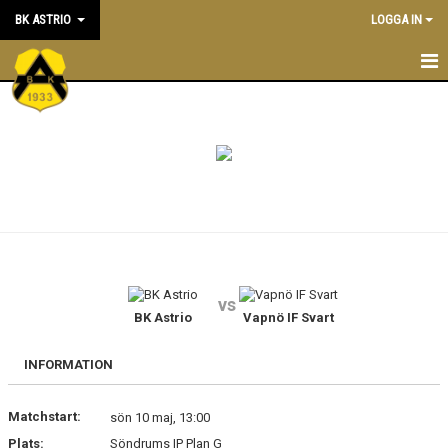
BK ASTRIO
LOGGA IN
HEM
NYHETER
VÅRA LAG
OM BOLLKLUBBEN
KALENDER
vs
BK Astrio
Vapnö IF Svart
MATCHER
BLI MEDLEM
INFORMATION
STÖTTA BK ASTRIO
Matchstart:
sön 10 maj, 13:00
Plats:
Söndrums IP Plan G