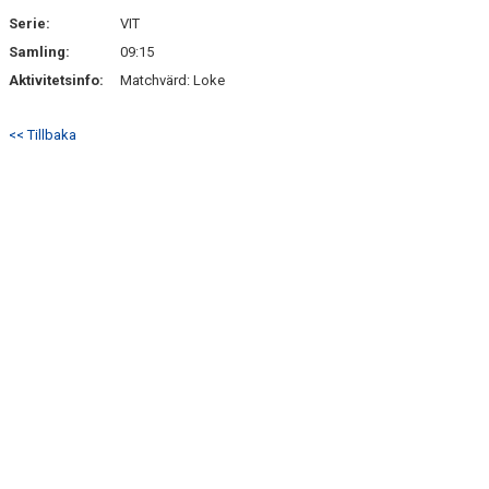
SÖNDRUMS IP
Serie:
VIT
TRYGG I ASTRIO
Samling:
09:15
Aktivitetsinfo:
Matchvärd: Loke
BK ASTRIO LOPPIS & CAFÉ
<< Tillbaka
ASTRIOSHOPEN