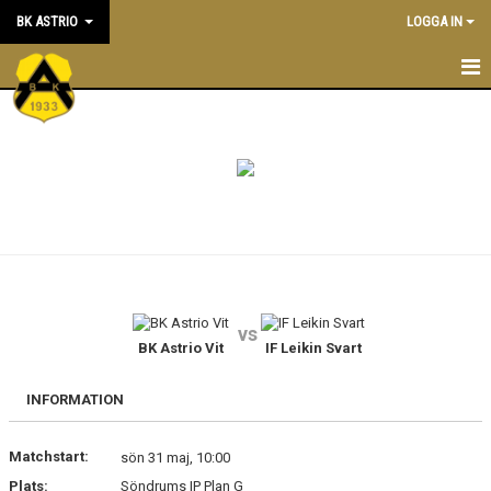
BK ASTRIO
LOGGA IN
HEM
NYHETER
VÅRA LAG
OM BOLLKLUBBEN
KALENDER
vs
BK Astrio Vit
IF Leikin Svart
MATCHER
BLI MEDLEM
INFORMATION
STÖTTA BK ASTRIO
Matchstart:
sön 31 maj, 10:00
Plats:
Söndrums IP Plan G