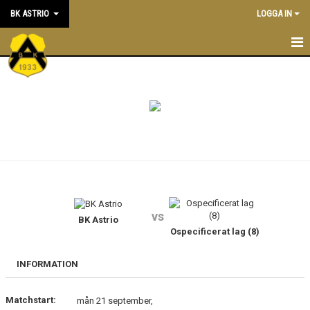
BK ASTRIO
LOGGA IN
HEM
NYHETER
VÅRA LAG
OM BOLLKLUBBEN
KALENDER
vs
BK Astrio
MATCHER
Ospecificerat lag (8)
BLI MEDLEM
INFORMATION
STÖTTA BK ASTRIO
Matchstart:
mån 21 september,