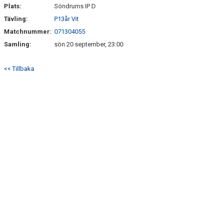
SÖNDRUMS IP
Plats:
Söndrums IP D
Tävling:
P13år Vit
TRYGG I ASTRIO
Matchnummer:
071304055
BK ASTRIO LOPPIS & CAFÉ
Samling:
sön 20 september, 23:00
ASTRIOSHOPEN
<< Tillbaka