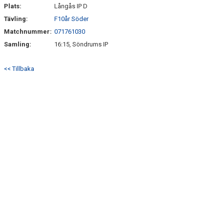
SÖNDRUMS IP
Plats:
Långås IP D
Tävling:
F10år Söder
TRYGG I ASTRIO
Matchnummer:
071761030
BK ASTRIO LOPPIS & CAFÉ
Samling:
16:15, Söndrums IP
ASTRIOSHOPEN
<< Tillbaka