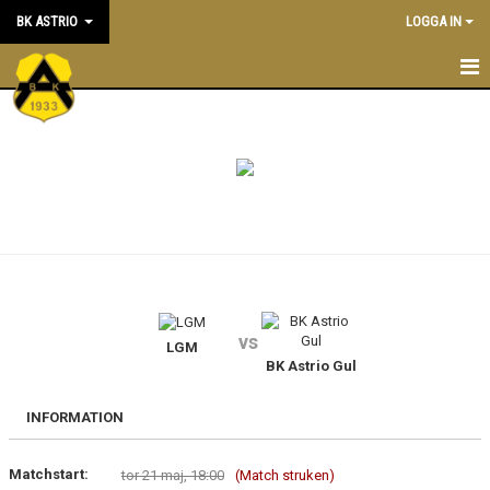
BK ASTRIO
LOGGA IN
HEM
NYHETER
VÅRA LAG
OM BOLLKLUBBEN
KALENDER
vs
LGM
MATCHER
BK Astrio Gul
BLI MEDLEM
INFORMATION
STÖTTA BK ASTRIO
Matchstart:
tor 21 maj, 18:00
(Match struken)