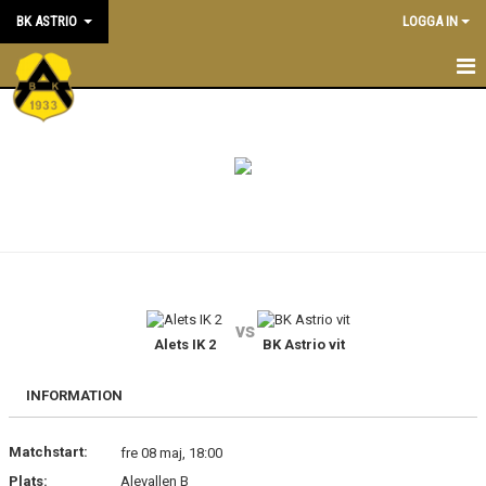
BK ASTRIO
LOGGA IN
HEM
NYHETER
VÅRA LAG
OM BOLLKLUBBEN
KALENDER
vs
Alets IK 2
BK Astrio vit
MATCHER
BLI MEDLEM
INFORMATION
STÖTTA BK ASTRIO
Matchstart:
fre 08 maj, 18:00
Plats:
Alevallen B