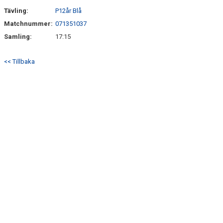
SÖNDRUMS IP
Tävling:
P12år Blå
TRYGG I ASTRIO
Matchnummer:
071351037
Samling:
17:15
BK ASTRIO LOPPIS & CAFÉ
<< Tillbaka
ASTRIOSHOPEN