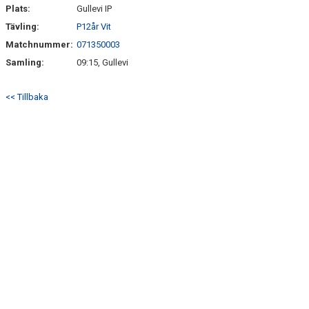
SÖNDRUMS IP
Plats:
Gullevi IP
Tävling:
P12år Vit
TRYGG I ASTRIO
Matchnummer:
071350003
BK ASTRIO LOPPIS & CAFÉ
Samling:
09:15, Gullevi
ASTRIOSHOPEN
<< Tillbaka