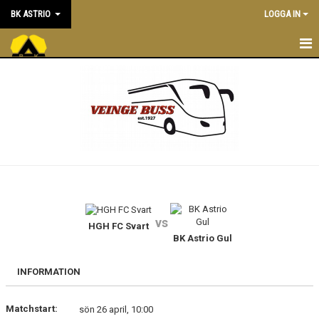
BK ASTRIO
LOGGA IN
HEM
NYHETER
VÅRA LAG
OM BOLLKLUBBEN
KALENDER
vs
HGH FC Svart
MATCHER
BK Astrio Gul
BLI MEDLEM
INFORMATION
STÖTTA BK ASTRIO
Matchstart:
sön 26 april, 10:00