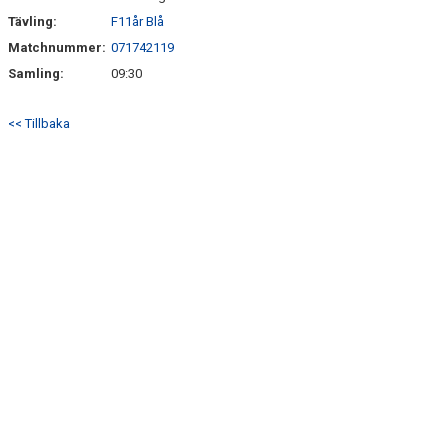
SÖNDRUMS IP
Tävling:
F11år Blå
TRYGG I ASTRIO
Matchnummer:
071742119
Samling:
09:30
BK ASTRIO LOPPIS & CAFÉ
<< Tillbaka
ASTRIOSHOPEN