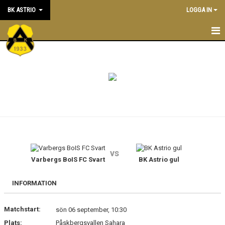
BK ASTRIO
LOGGA IN
HEM
NYHETER
VÅRA LAG
OM BOLLKLUBBEN
KALENDER
vs
Varbergs BoIS FC Svart
BK Astrio gul
MATCHER
BLI MEDLEM
INFORMATION
STÖTTA BK ASTRIO
Matchstart:
sön 06 september, 10:30
Plats:
Påskbergsvallen Sahara