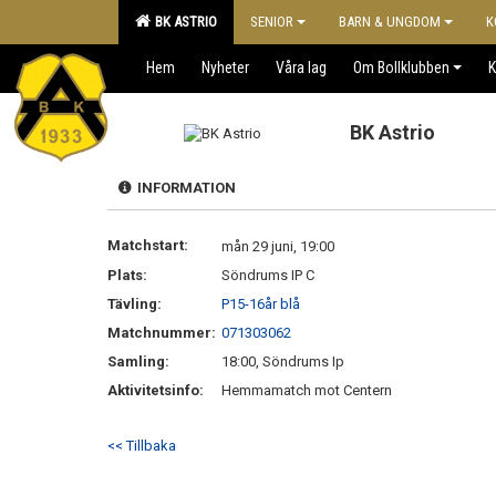
BK ASTRIO
SENIOR
BARN & UNGDOM
K
Hem
Nyheter
Våra lag
Om Bollklubben
K
BK Astrio
INFORMATION
Matchstart:
mån 29 juni, 19:00
Plats:
Söndrums IP C
Tävling:
P15-16år blå
Matchnummer:
071303062
Samling:
18:00, Söndrums Ip
Aktivitetsinfo:
Hemmamatch mot Centern
<< Tillbaka