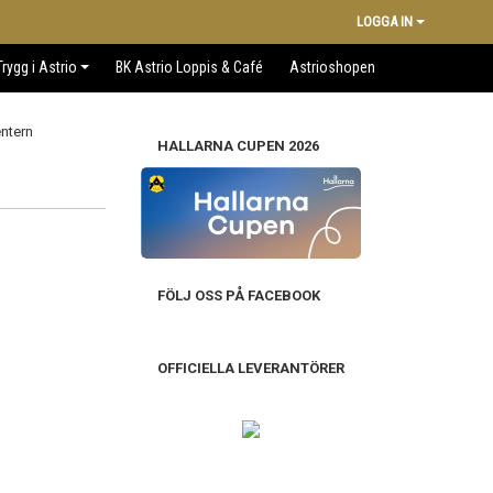
LOGGA IN
Trygg i Astrio
BK Astrio Loppis & Café
Astrioshopen
HALLARNA CUPEN 2026
FÖLJ OSS PÅ FACEBOOK
OFFICIELLA LEVERANTÖRER