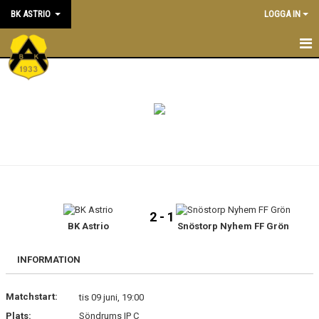
BK ASTRIO
LOGGA IN
HEM
NYHETER
VÅRA LAG
OM BOLLKLUBBEN
KALENDER
2 - 1
BK Astrio
Snöstorp Nyhem FF Grön
MATCHER
BLI MEDLEM
INFORMATION
STÖTTA BK ASTRIO
Matchstart:
tis 09 juni, 19:00
Plats:
Söndrums IP C