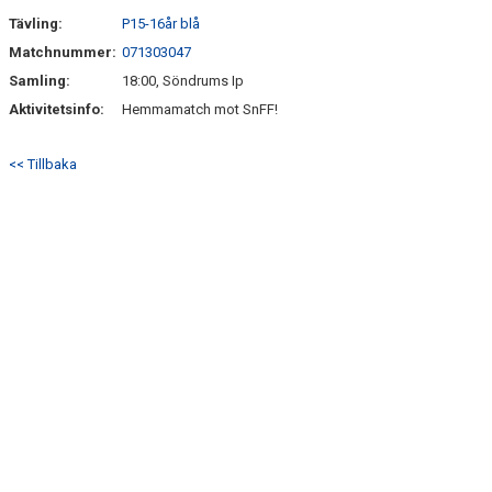
SÖNDRUMS IP
Tävling:
P15-16år blå
TRYGG I ASTRIO
Matchnummer:
071303047
Samling:
18:00, Söndrums Ip
BK ASTRIO LOPPIS & CAFÉ
Aktivitetsinfo:
Hemmamatch mot SnFF!
ASTRIOSHOPEN
<< Tillbaka