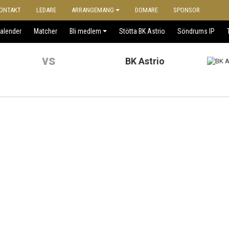
ONTAKT
LEDARE
ARRANGEMANG
DOMARE
SPONSOR
alender
Matcher
Bli medlem
Stötta BK Astrio
Söndrums IP
vs
BK Astrio