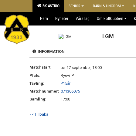
BK ASTRIO
SENIOR
BARN & UNGDOM
K
Hem
Nyheter
Våra lag
Om Bollklubben
K
LGM
INFORMATION
Matchstart:
tor 17 september, 18:00
Plats:
Ryevi IP
Tävling:
P15år
Matchnummer:
071306075
Samling:
17:00
<< Tillbaka