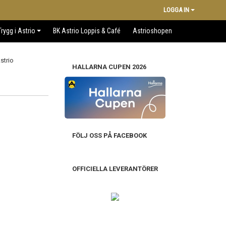
LOGGA IN
Trygg i Astrio
BK Astrio Loppis & Café
Astrioshopen
HALLARNA CUPEN 2026
FÖLJ OSS PÅ FACEBOOK
OFFICIELLA LEVERANTÖRER