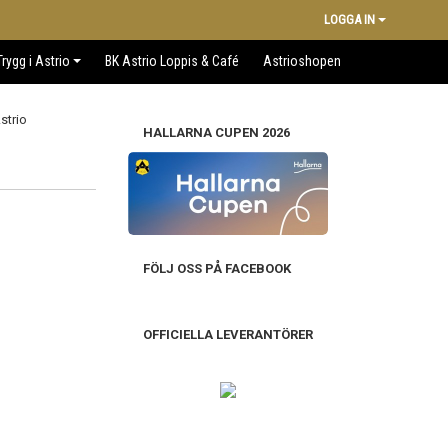
LOGGA IN
Trygg i Astrio
BK Astrio Loppis & Café
Astrioshopen
HALLARNA CUPEN 2026
FÖLJ OSS PÅ FACEBOOK
OFFICIELLA LEVERANTÖRER