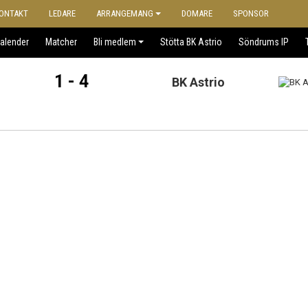
ONTAKT
LEDARE
ARRANGEMANG
DOMARE
SPONSOR
alender
Matcher
Bli medlem
Stötta BK Astrio
Söndrums IP
1 - 4
BK Astrio