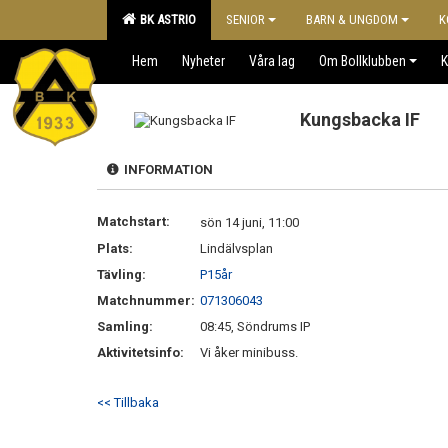
BK ASTRIO
SENIOR
BARN & UNGDOM
K
Hem
Nyheter
Våra lag
Om Bollklubben
K
Kungsbacka IF
INFORMATION
Matchstart:
sön 14 juni, 11:00
Plats:
Lindälvsplan
Tävling:
P15år
Matchnummer:
071306043
Samling:
08:45, Söndrums IP
Aktivitetsinfo:
Vi åker minibuss.
<< Tillbaka