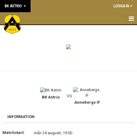
BK ASTRIO
LOGGA IN
HEM
NYHETER
VÅRA LAG
OM BOLLKLUBBEN
KALENDER
vs
BK Astrio
MATCHER
Annebergs IF
BLI MEDLEM
INFORMATION
STÖTTA BK ASTRIO
Matchstart:
mån 24 augusti, 19:00