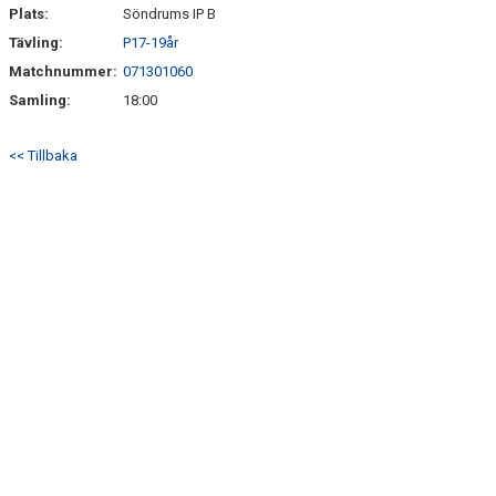
SÖNDRUMS IP
Plats:
Söndrums IP B
Tävling:
P17-19år
TRYGG I ASTRIO
Matchnummer:
071301060
BK ASTRIO LOPPIS & CAFÉ
Samling:
18:00
ASTRIOSHOPEN
<< Tillbaka