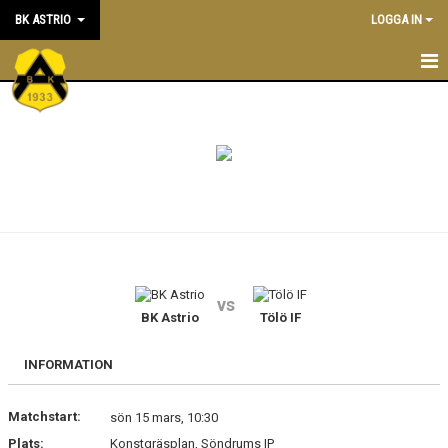
BK ASTRIO
LOGGA IN
HEM
NYHETER
VÅRA LAG
OM BOLLKLUBBEN
KALENDER
vs
BK Astrio
Tölö IF
MATCHER
BLI MEDLEM
INFORMATION
STÖTTA BK ASTRIO
Matchstart:
sön 15 mars, 10:30
Plats:
Konstgräsplan, Söndrums IP