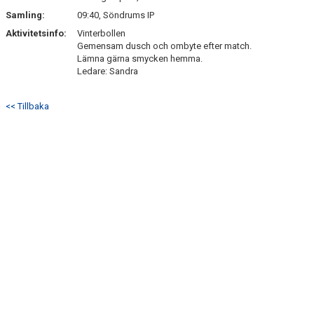
SÖNDRUMS IP
Samling:
09:40, Söndrums IP
TRYGG I ASTRIO
Aktivitetsinfo:
Vinterbollen
Gemensam dusch och ombyte efter match.
Lämna gärna smycken hemma.
BK ASTRIO LOPPIS & CAFÉ
Ledare: Sandra
ASTRIOSHOPEN
<< Tillbaka