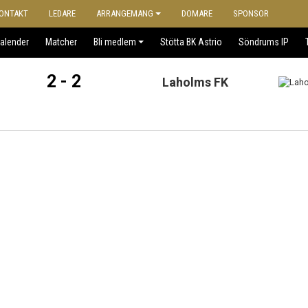
ONTAKT
LEDARE
ARRANGEMANG
DOMARE
SPONSOR
alender
Matcher
Bli medlem
Stötta BK Astrio
Söndrums IP
2 - 2
Laholms FK