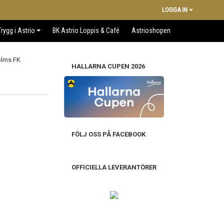
LOGGA IN
Trygg i Astrio
BK Astrio Loppis & Café
Astrioshopen
HALLARNA CUPEN 2026
FÖLJ OSS PÅ FACEBOOK
OFFICIELLA LEVERANTÖRER