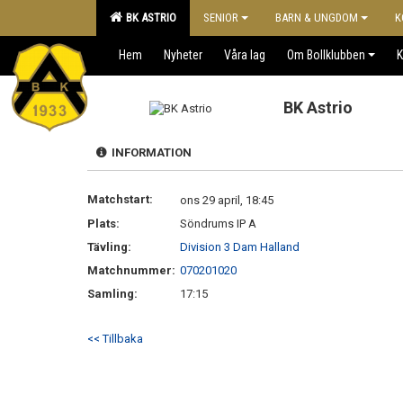
BK ASTRIO
SENIOR
BARN & UNGDOM
K
Hem
Nyheter
Våra lag
Om Bollklubben
K
BK Astrio
INFORMATION
Matchstart:
ons 29 april, 18:45
Plats:
Söndrums IP A
Tävling:
Division 3 Dam Halland
Matchnummer:
070201020
Samling:
17:15
<< Tillbaka