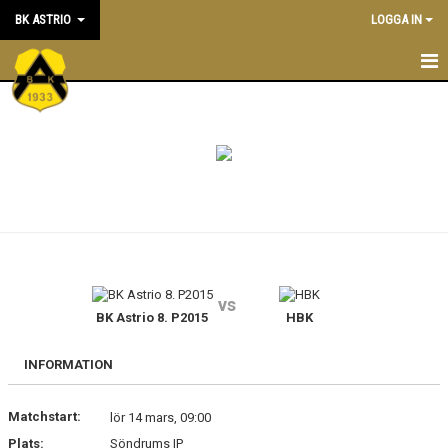
BK ASTRIO
LOGGA IN
HEM
NYHETER
VÅRA LAG
OM BOLLKLUBBEN
KALENDER
vs
BK Astrio 8. P2015
HBK
MATCHER
BLI MEDLEM
INFORMATION
STÖTTA BK ASTRIO
Matchstart:
lör 14 mars, 09:00
Plats:
Söndrums IP