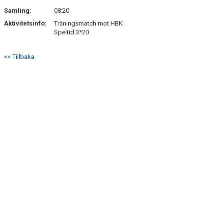
SÖNDRUMS IP
Samling:
08:20
TRYGG I ASTRIO
Aktivitetsinfo:
Träningsmatch mot HBK
Speltid 3*20
BK ASTRIO LOPPIS & CAFÉ
<< Tillbaka
ASTRIOSHOPEN