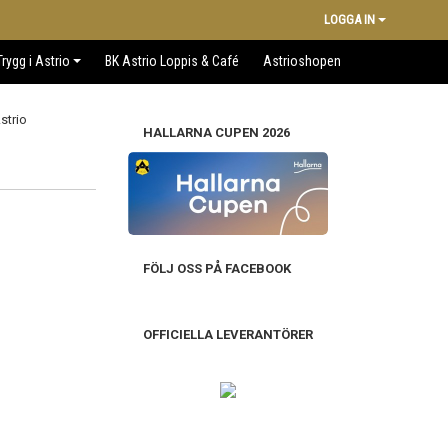
LOGGA IN
Trygg i Astrio
BK Astrio Loppis & Café
Astrioshopen
HALLARNA CUPEN 2026
FÖLJ OSS PÅ FACEBOOK
OFFICIELLA LEVERANTÖRER