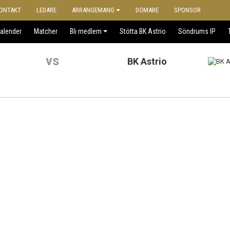
ONTAKT
LEDARE
ARRANGEMANG
DOMARE
SPONSOR
alender
Matcher
Bli medlem
Stötta BK Astrio
Söndrums IP
vs
BK Astrio