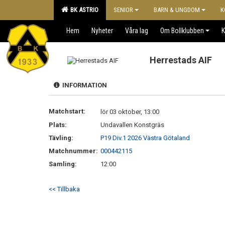
BK ASTRIO
SENIOR
BARN & UNGDOM
K
Hem
Nyheter
Våra lag
Om Bollklubben
K
Herrestads AIF
INFORMATION
Matchstart:
lör 03 oktober, 13:00
Plats:
Undavallen Konstgräs
Tävling:
P19 Div.1 2026 Västra Götaland
Matchnummer:
000442115
Samling:
12:00
<< Tillbaka