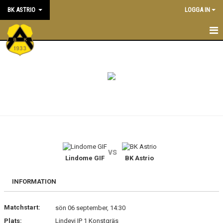
BK ASTRIO
LOGGA IN
HEM
NYHETER
VÅRA LAG
OM BOLLKLUBBEN
KALENDER
vs
Lindome GIF
BK Astrio
MATCHER
BLI MEDLEM
INFORMATION
STÖTTA BK ASTRIO
Matchstart:
sön 06 september, 14:30
Plats:
Lindevi IP 1 Konstgräs