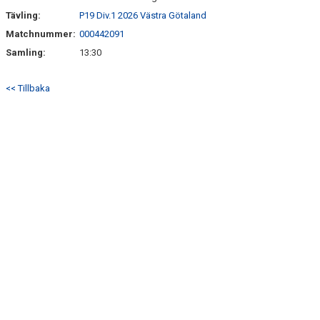
SÖNDRUMS IP
Tävling:
P19 Div.1 2026 Västra Götaland
TRYGG I ASTRIO
Matchnummer:
000442091
Samling:
13:30
BK ASTRIO LOPPIS & CAFÉ
<< Tillbaka
ASTRIOSHOPEN