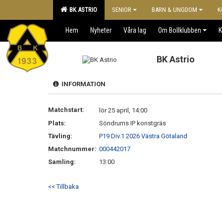
BK ASTRIO
SENIOR
BARN & UNGDOM
K
Hem
Nyheter
Våra lag
Om Bollklubben
K
BK Astrio
INFORMATION
Matchstart:
lör 25 april, 14:00
Plats:
Söndrums IP konstgräs
Tävling:
P19 Div.1 2026 Västra Götaland
Matchnummer:
000442017
Samling:
13:00
<< Tillbaka