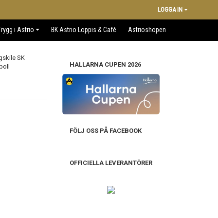
LOGGA IN
Trygg i Astrio
BK Astrio Loppis & Café
Astrioshopen
HALLARNA CUPEN 2026
FÖLJ OSS PÅ FACEBOOK
OFFICIELLA LEVERANTÖRER