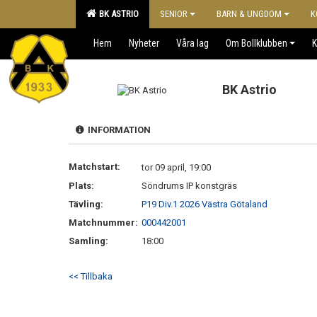
BK ASTRIO
SENIOR
BARN & UNGDOM
K
Hem
Nyheter
Våra lag
Om Bollklubben
K
BK Astrio
INFORMATION
Matchstart:
tor 09 april, 19:00
Plats:
Söndrums IP konstgräs
Tävling:
P19 Div.1 2026 Västra Götaland
Matchnummer:
000442001
Samling:
18:00
<< Tillbaka