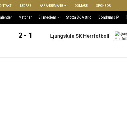
ONTAKT
LEDARE
ARRANGEMANG
DOMARE
SPONSOR
alender
Matcher
Bli medlem
Stötta BK Astrio
Söndrums IP
2 - 1
Ljungskile SK Herrfotboll