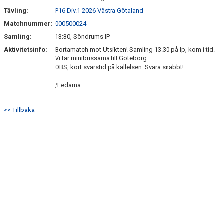
SÖNDRUMS IP
Tävling:
P16 Div.1 2026 Västra Götaland
TRYGG I ASTRIO
Matchnummer:
000500024
Samling:
13:30, Söndrums IP
BK ASTRIO LOPPIS & CAFÉ
Aktivitetsinfo:
Bortamatch mot Utsikten! Samling 13.30 på Ip, kom i tid.
Vi tar minibussarna till Göteborg
ASTRIOSHOPEN
OBS, kort svarstid på kallelsen. Svara snabbt!
/Ledarna
<< Tillbaka