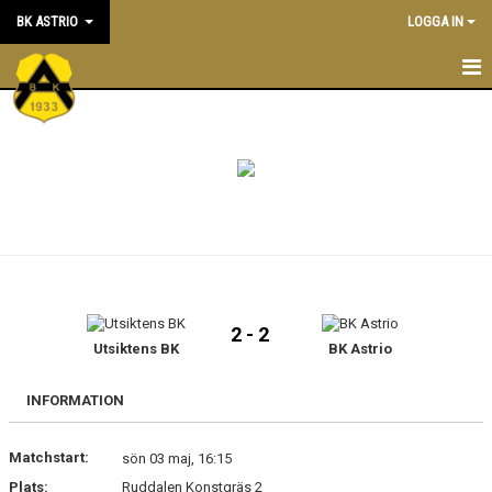
BK ASTRIO
LOGGA IN
HEM
NYHETER
VÅRA LAG
OM BOLLKLUBBEN
KALENDER
2 - 2
Utsiktens BK
BK Astrio
MATCHER
BLI MEDLEM
INFORMATION
STÖTTA BK ASTRIO
Matchstart:
sön 03 maj, 16:15
Plats:
Ruddalen Konstgräs 2