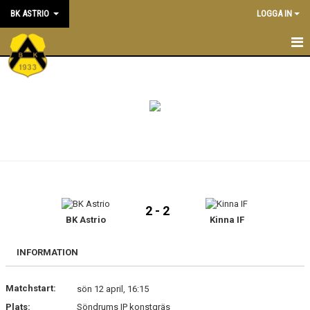
BK ASTRIO
LOGGA IN
HEM
NYHETER
VÅRA LAG
OM BOLLKLUBBEN
KALENDER
2 - 2
BK Astrio
Kinna IF
MATCHER
BLI MEDLEM
INFORMATION
STÖTTA BK ASTRIO
Matchstart:
sön 12 april, 16:15
Plats:
Söndrums IP konstgräs