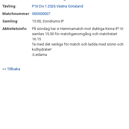
SÖNDRUMS IP
Tävling:
P16 Div.1 2026 Västra Götaland
TRYGG I ASTRIO
Matchnummer:
000500007
Samling:
15:00, Söndrums IP
BK ASTRIO LOPPIS & CAFÉ
Aktivitetsinfo:
På söndag har vi Hemmamatch mot duktiga Kinna IF! Vi
samlas 15.00 för matchgenomgång och matchstart
ASTRIOSHOPEN
16.15
Ta med det vanliga för match och ladda med sömn och
kolhydrater!
/Ledarna
<< Tillbaka