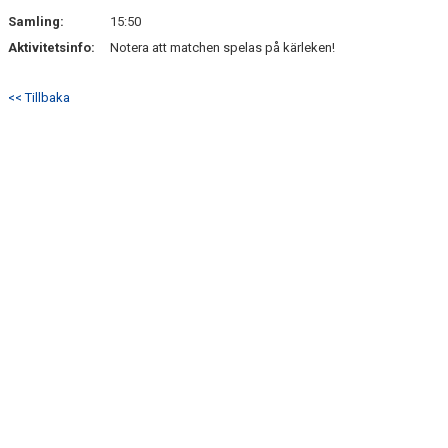
SÖNDRUMS IP
Samling:
15:50
TRYGG I ASTRIO
Aktivitetsinfo:
Notera att matchen spelas på kärleken!
BK ASTRIO LOPPIS & CAFÉ
<< Tillbaka
ASTRIOSHOPEN