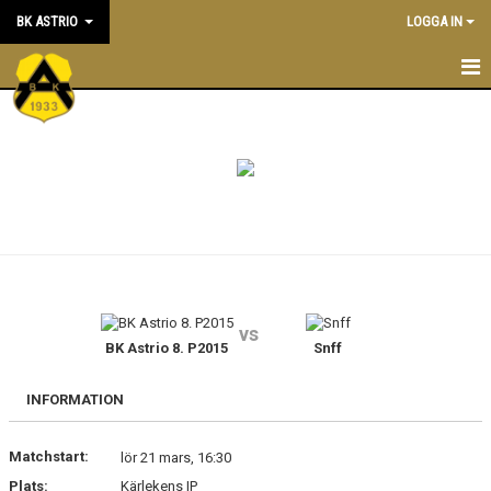
BK ASTRIO
LOGGA IN
HEM
NYHETER
VÅRA LAG
OM BOLLKLUBBEN
KALENDER
vs
BK Astrio 8. P2015
Snff
MATCHER
BLI MEDLEM
INFORMATION
STÖTTA BK ASTRIO
Matchstart:
lör 21 mars, 16:30
Plats:
Kärlekens IP