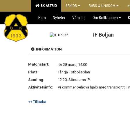
BK ASTRIO
SENIOR
BARN & UNGDOM
K
Hem
Nyheter
Våra lag
Om Bollklubben
K
IF Böljan
INFORMATION
Matchstart:
lör 28 mars, 14:00
Plats:
Tånga Fotbollsplan
Samling:
12:20, Söndrums IP
Aktivitetsinfo:
Vi kommer behöva hjälp med transport till
<< Tillbaka