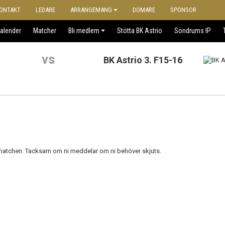
ONTAKT
LEDARE
ARRANGEMANG
DOMARE
SPONSOR
alender
Matcher
Bli medlem
Stötta BK Astrio
Söndrums IP
vs
BK Astrio 3. F15-16
 matchen. Tacksam om ni meddelar om ni behöver skjuts.