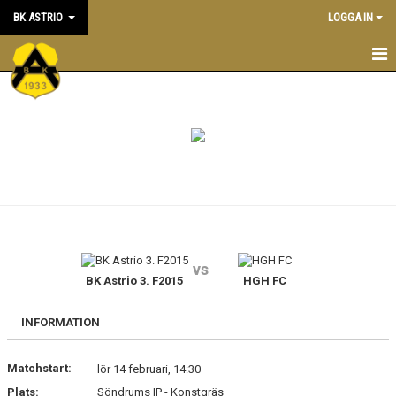
BK ASTRIO
LOGGA IN
HEM
NYHETER
VÅRA LAG
OM BOLLKLUBBEN
KALENDER
vs
BK Astrio 3. F2015
HGH FC
MATCHER
BLI MEDLEM
INFORMATION
STÖTTA BK ASTRIO
Matchstart:
lör 14 februari, 14:30
Plats:
Söndrums IP - Konstgräs