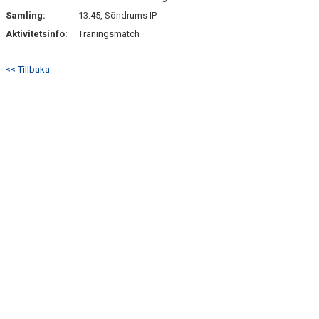
SÖNDRUMS IP
Samling:
13:45, Söndrums IP
TRYGG I ASTRIO
Aktivitetsinfo:
Träningsmatch
BK ASTRIO LOPPIS & CAFÉ
<< Tillbaka
ASTRIOSHOPEN