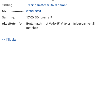
SÖNDRUMS IP
Tävling:
Träningsmatcher Div. 3 damer
TRYGG I ASTRIO
Matchnummer:
071024001
Samling:
17:00, Söndrums IP
BK ASTRIO LOPPIS & CAFÉ
Aktivitetsinfo:
Bortamatch mot Vejby IF. Vi åker minibussar ner till
matchen.
ASTRIOSHOPEN
<< Tillbaka