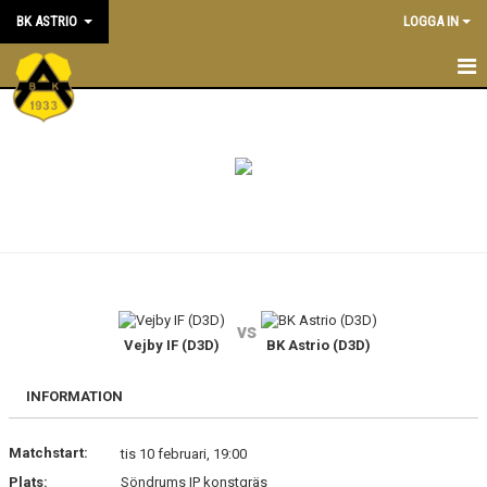
BK ASTRIO
LOGGA IN
HEM
NYHETER
VÅRA LAG
OM BOLLKLUBBEN
KALENDER
vs
Vejby IF (D3D)
BK Astrio (D3D)
MATCHER
BLI MEDLEM
INFORMATION
STÖTTA BK ASTRIO
Matchstart:
tis 10 februari, 19:00
Plats:
Söndrums IP konstgräs