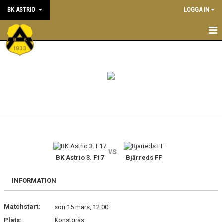
BK ASTRIO
LOGGA IN
HEM
NYHETER
VÅRA LAG
OM BOLLKLUBBEN
KALENDER
vs
BK Astrio 3. F17
Bjärreds FF
MATCHER
BLI MEDLEM
INFORMATION
STÖTTA BK ASTRIO
Matchstart:
sön 15 mars, 12:00
Plats:
Konstgräs