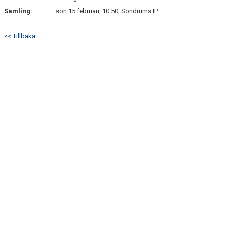
SÖNDRUMS IP
Samling:
sön 15 februari, 10:50, Söndrums IP
TRYGG I ASTRIO
<< Tillbaka
BK ASTRIO LOPPIS & CAFÉ
ASTRIOSHOPEN