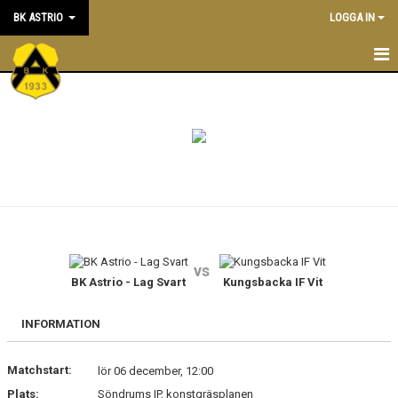
BK ASTRIO
LOGGA IN
HEM
NYHETER
VÅRA LAG
OM BOLLKLUBBEN
KALENDER
vs
BK Astrio - Lag Svart
Kungsbacka IF Vit
MATCHER
BLI MEDLEM
INFORMATION
STÖTTA BK ASTRIO
Matchstart:
lör 06 december, 12:00
Plats:
Söndrums IP, konstgräsplanen