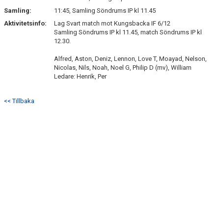
SÖNDRUMS IP
Samling:
11:45, Samling Söndrums IP kl 11.45
TRYGG I ASTRIO
Aktivitetsinfo:
Lag Svart match mot Kungsbacka IF 6/12
Samling Söndrums IP kl 11.45, match Söndrums IP kl
12.30.
BK ASTRIO LOPPIS & CAFÉ
Alfred, Aston, Deniz, Lennon, Love T, Moayad, Nelson,
ASTRIOSHOPEN
Nicolas, Nils, Noah, Noel G, Philip D (mv), William
Ledare: Henrik, Per
<< Tillbaka