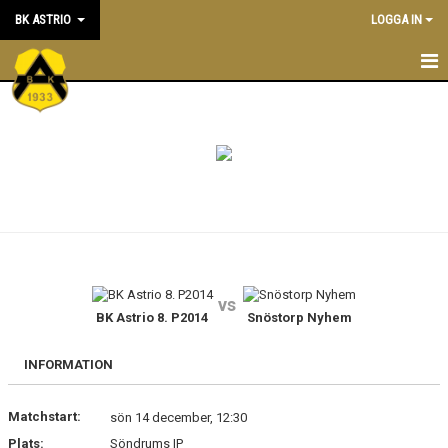
BK ASTRIO
LOGGA IN
HEM
NYHETER
VÅRA LAG
OM BOLLKLUBBEN
KALENDER
vs
BK Astrio 8. P2014
Snöstorp Nyhem
MATCHER
BLI MEDLEM
INFORMATION
STÖTTA BK ASTRIO
Matchstart:
sön 14 december, 12:30
Plats:
Söndrums IP