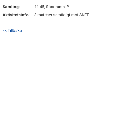
SÖNDRUMS IP
Samling:
11:45, Söndrums IP
TRYGG I ASTRIO
Aktivitetsinfo:
3 matcher samtidigt mot SNFF
BK ASTRIO LOPPIS & CAFÉ
<< Tillbaka
ASTRIOSHOPEN