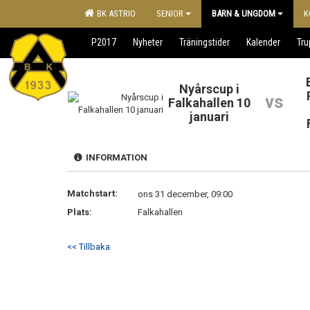
BK ASTRIO
SENIOR
BARN & UNGDOM
K
P2017
Nyheter
Träningstider
Kalender
Tr
Nyårscup i
vs
Falkahallen 10
januari
INFORMATION
Matchstart:
ons 31 december, 09:00
Plats:
Falkahallen
<< Tillbaka