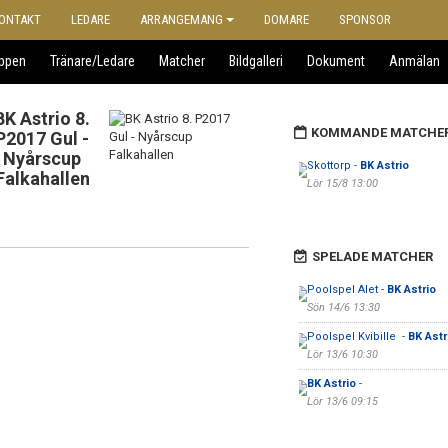
ONTAKT
LEDARE
ARRANGEMANG
DOMARE
SPONSOR
uppen
Tränare/Ledare
Matcher
Bildgalleri
Dokument
Anmälan
BK Astrio 8.
KOMMANDE MATCHE
P2017 Gul -
Nyårscup
Skottorp -
BK Astrio
Falkahallen
Lör 15/8 13:00
SPELADE MATCHER
Poolspel Alet -
BK Astrio
Sön 14/6 13:30
Poolspel Kvibille -
BK Astr
Lör 13/6 10:30
BK Astrio
-
Lör 13/6 09:15