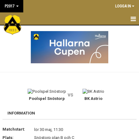
P2017
LOGGA IN
P2017
NYHETER
TRÄNINGSTIDER
KALENDER
TRUPPEN
vs
TRÄNARE/LEDARE
Poolspel Snöstorp
BK Astrio
MATCHER
INFORMATION
BILDGALLERI
Matchstart:
lör 30 maj, 11:30
Plats:
Snöstorp plan B och C
DOKUMENT