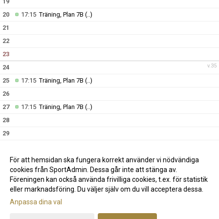
19
20
17:15
Träning, Plan 7B
(..)
21
22
23
v.35
24
25
17:15
Träning, Plan 7B
(..)
26
27
17:15
Träning, Plan 7B
(..)
28
29
30
v.36
31
För att hemsidan ska fungera korrekt använder vi nödvändiga
cookies från SportAdmin. Dessa går inte att stänga av.
Föreningen kan också använda frivilliga cookies, t.ex. för statistik
eller marknadsföring. Du väljer själv om du vill acceptera dessa.
Anpassa dina val
Cookie-inställningar
Gå till Webbversion