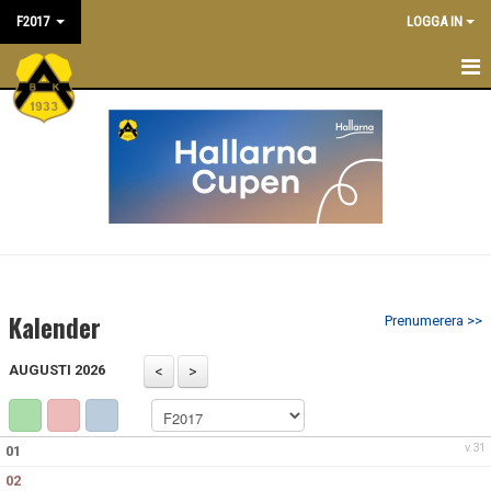
F2017
LOGGA IN
F2017
NYHETER
TRÄNINGSTIDER
KALENDER
TRUPPEN
Kalender
Prenumerera >>
TRÄNARE/LEDARE
AUGUSTI 2026
MATCHER
BILDGALLERI
v.31
01
02
DOKUMENT