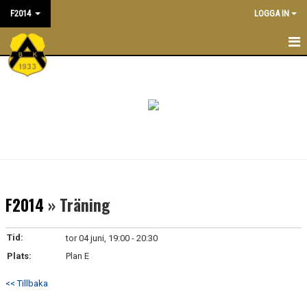
F2014
LOGGA IN
F2014
NYHETER
TRÄNINGSTIDER
KALENDER
TRUPPEN
F2014
» Träning
LEDARE/TRÄNARE
Tid:
tor 04 juni, 19:00 - 20:30
MATCHER
Plats:
Plan E
BILDGALLERI
<< Tillbaka
DOKUMENT