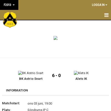
F2013
LOGGA IN
F2013
NYHETER
TRÄNINGSTIDER
KALENDER
TRUPPEN
6 - 0
LEDARE/TRÄNARE
BK Astrio Svart
Alets IK
MATCHER
INFORMATION
BILDGALLERI
Matchstart:
ons 03 juni, 19:00
Plats:
Söndrums IP C
DOKUMENT