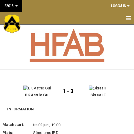
F2013
LOGGA IN
F2013
NYHETER
TRÄNINGSTIDER
KALENDER
TRUPPEN
1 - 3
LEDARE/TRÄNARE
BK Astrio Gul
Skrea IF
MATCHER
INFORMATION
BILDGALLERI
Matchstart:
tis 02 juni, 19:00
Plats:
Söndrums IP D
DOKUMENT