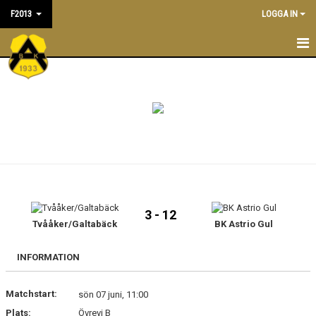
F2013
LOGGA IN
F2013
NYHETER
TRÄNINGSTIDER
KALENDER
TRUPPEN
3 - 12
LEDARE/TRÄNARE
Tvååker/Galtabäck
BK Astrio Gul
MATCHER
INFORMATION
BILDGALLERI
Matchstart:
sön 07 juni, 11:00
Plats:
Övrevi B
DOKUMENT