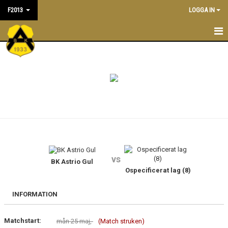
F2013
LOGGA IN
F2013
NYHETER
TRÄNINGSTIDER
KALENDER
TRUPPEN
vs
LEDARE/TRÄNARE
BK Astrio Gul
Ospecificerat lag (8)
MATCHER
INFORMATION
BILDGALLERI
Matchstart:
mån 25 maj,
(Match struken)
DOKUMENT