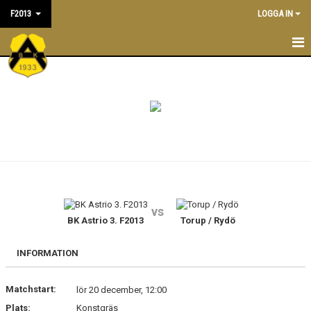
F2013
LOGGA IN
F2013
NYHETER
TRÄNINGSTIDER
KALENDER
TRUPPEN
vs
LEDARE/TRÄNARE
BK Astrio 3. F2013
Torup / Rydö
MATCHER
INFORMATION
BILDGALLERI
Matchstart:
lör 20 december, 12:00
Plats:
Konstgräs
DOKUMENT