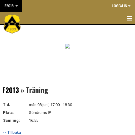
F2013
LOGGA IN
F2013
NYHETER
TRÄNINGSTIDER
KALENDER
TRUPPEN
F2013
» Träning
LEDARE/TRÄNARE
Tid:
mån 08 juni, 17:00 - 18:30
MATCHER
Plats:
Söndrums IP
Samling:
16:55
BILDGALLERI
<< Tillbaka
DOKUMENT