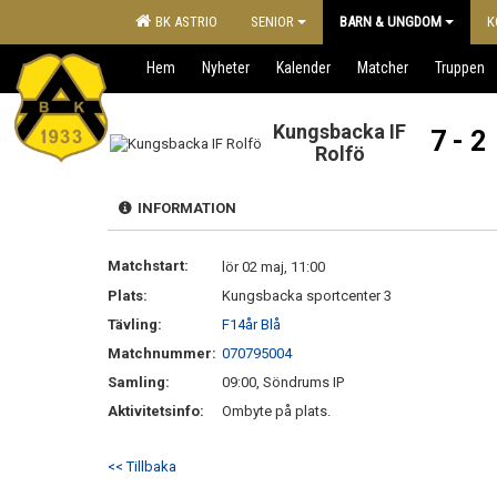
BK ASTRIO
SENIOR
BARN & UNGDOM
K
Hem
Nyheter
Kalender
Matcher
Truppen
Kungsbacka IF
7 - 2
Rolfö
INFORMATION
Matchstart:
lör 02 maj, 11:00
Plats:
Kungsbacka sportcenter 3
Tävling:
F14år Blå
Matchnummer:
070795004
Samling:
09:00, Söndrums IP
Aktivitetsinfo:
Ombyte på plats.
<< Tillbaka