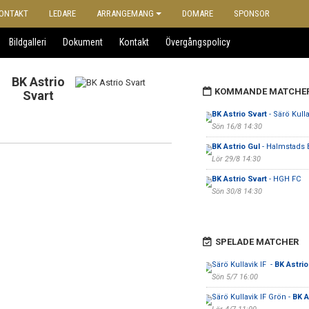
ONTAKT
LEDARE
ARRANGEMANG
DOMARE
SPONSOR
Bildgalleri
Dokument
Kontakt
Övergångspolicy
BK Astrio
KOMMANDE MATCHE
Svart
BK Astrio Svart
- Särö Kulla
Sön 16/8 14:30
BK Astrio Gul
- Halmstads 
Lör 29/8 14:30
BK Astrio Svart
- HGH FC
Sön 30/8 14:30
SPELADE MATCHER
Särö Kullavik IF -
BK Astrio
Sön 5/7 16:00
Särö Kullavik IF Grön -
BK A