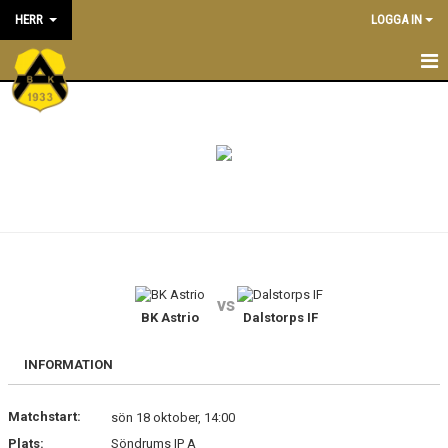
HERR
LOGGA IN
NYHETER
TRUPPEN
KONTAKT
KALENDER
MATCHER
vs
BK Astrio
Dalstorps IF
INFORMATION
Matchstart:
sön 18 oktober, 14:00
Plats:
Söndrums IP A