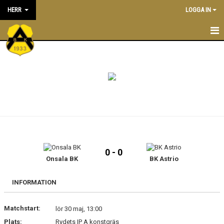
HERR
LOGGA IN
NYHETER
TRUPPEN
KONTAKT
KALENDER
MATCHER
0 - 0
Onsala BK
BK Astrio
INFORMATION
Matchstart:
lör 30 maj, 13:00
Plats:
Rydets IP A konstgräs