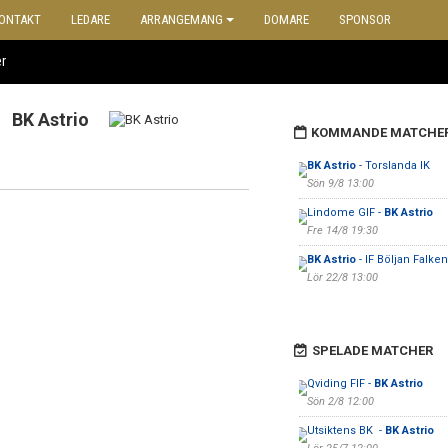
ONTAKT
LEDARE
ARRANGEMANG
DOMARE
SPONSOR
r
BK Astrio
KOMMANDE MATCHE
BK Astrio
- Torslanda IK
Sön 9/8 13:00
Lindome GIF -
BK Astrio
Fre 14/8 19:30
BK Astrio
- IF Böljan Falke
Lör 22/8 13:00
SPELADE MATCHER
Qviding FIF -
BK Astrio
Sön 2/8 12:00
Utsiktens BK -
BK Astrio