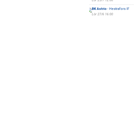
Lör 25/7 12:00
BK Astrio
- Hestrafors IF
Lör 27/6 16:00