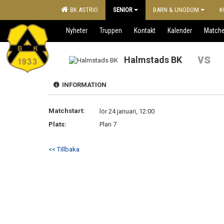
BK ASTRIO
SENIOR
BARN & UNGDOM
K
Nyheter
Truppen
Kontakt
Kalender
Matche
vs
Halmstads BK
INFORMATION
Matchstart:
lör 24 januari, 12:00
Plats:
Plan 7
<< Tillbaka